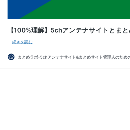
【100%理解】5chアンテナサイトとま
【100%
…
続きを読む
理
解】
まとめラボ-5chアンテナサイト&まとめサイト管理人のため
5ch
ア
ン
テ
ナ
サ
イ
ト
と
ま
と
め