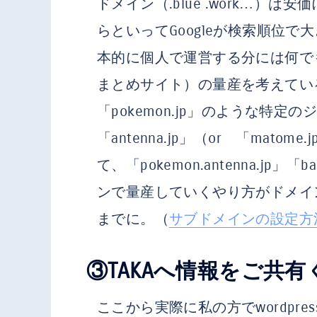
ドメイン（.blue .work…）
らといってGoogleが検索順位
本的に個人で運営する分には何でも
まとめサイト）の量産を考えてい
「pokemon.jp」のような特
「antenna.jp」（or 「mat
て、「pokemon.antenna.jp」「b
ンで量産していくやり方がドメイ
までに。（
サブドメインの設定方
③TAKAへ情報をご共
ここから実際に私の方でwordpr