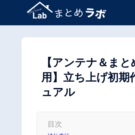
コ
ン
テ
ン
ツ
【アンテナ＆まとめ販
へ
ス
用】立ち上げ初期
キ
ュアル
ッ
プ
目次