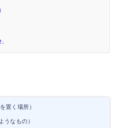
録
せ。
を置く場所）
”のようなもの）