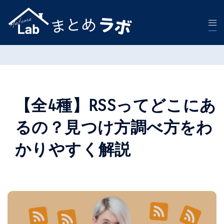
コ
ン
テ
ン
ツ
へ
【全4種】RSSってどこにあ
ス
キ
るの？見つけ方調べ方をわ
ッ
かりやすく解説
プ