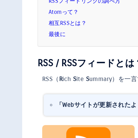
RSSフィードリンクの調べ方
Atomって？
相互RSSとは？
最後に
RSS / RSSフィードとは
RSS（
R
ich
S
ite
S
ummary）を一
「Webサイトが更新された