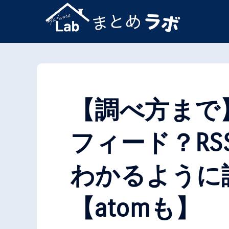
コ
ン
テ
ン
ツ
【調べ方まで】
へ
ス
フィード？R
キ
ッ
わかるように
プ
【atomも】