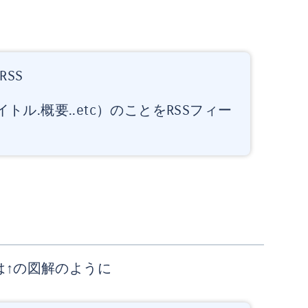
SS
トル.概要..etc）のことをRSSフィー
は↑の図解のように